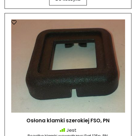
Osłona klamki szerokiej FSO, PN
Jest
Rozetka klamki wewnętrznej Fiat 125p, PN.