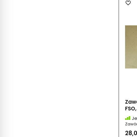
Zawo
FSO,
Je
Zawór 
28,0