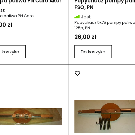
a paliwa PN Caro Akor
Popychacz pompy pal
FSO, PN
st
 paliwa PN Caro.
Jest
Popychacz 5x75 pompy paliwa 
00 zł
125p, PN.
26,00 zł
 koszyka
Do koszyka