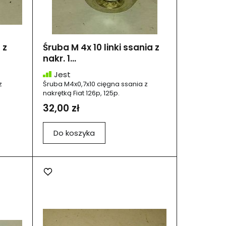
 z
Śruba M 4x 10 linki ssania z
nakr. 1...
Jest
z
Śruba M4x0,7x10 cięgna ssania z
nakrętką Fiat 126p, 125p.
32,00 zł
Do koszyka