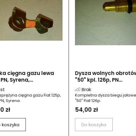
ka cięgna gazu lewa
Dysza wolnych obrotó
PN, Syrena,...
"50" kpl. 126p, PN...
st
Brak
sprężyna cięgna gazu Fiat 125p,
Kompletna dysza biegu jałow
PN, Syrena.
"50" Fiat 126p.
0 zł
54,00 zł
 koszyka
Do koszyka