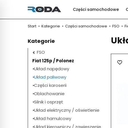
Części samochodowe
Start
Kategorie
Części samochodowe
FSO
F
Ukł
Kategorie
FSO
Fiat 125p / Polonez
Układ napędowy
Układ paliwowy
Części karoserii
Oblachowanie
Silnik i osprzęt
Układ elektryczny / oświetlenie
Układ hamulcowy
Układ kierowniczy / zawieszenie