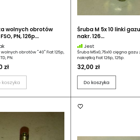
za wolnych obrotów
Śruba M 5x 10 linki gazu
FSO, PN, 126p...
nakr. 126...
ak
Jest
 wolnych obrotów "40" Fiat 125p,
Śruba M5x0,75x10 cięgna gazu 
TD, PN.
nakrętką Fiat 126p, 125p.
0 zł
32,00 zł
 koszyka
Do koszyka