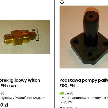
rek iglicowy Witon
Podstawa pompy pali
 PN rzem.
FSO, PN
st
Jest
iglicowy "Witon" Fiat 125p, PN.
Płytka dystansowa pompy pali
125p, PN.
0 zł