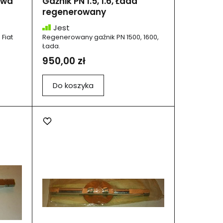
iwa
Gaźnik PN 1.5, 1.6, Łada
regenerowany
Jest
Fiat
Regenerowany gaźnik PN 1500, 1600,
Łada.
950,00 zł
Do koszyka