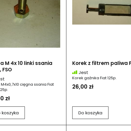
a M 4x 10 linki ssania
Korek z filtrem paliwa 
, FSO
Jest
Korek gaźnika Fiat 125p.
st
 M4x0,7x10 cięgna ssania Fiat
26,00 zł
125p.
0 zł
 koszyka
Do koszyka