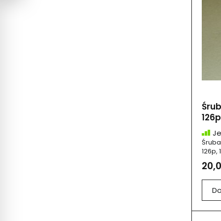
Śrub
126p
Je
Śruba
126p, 
20,0
Do