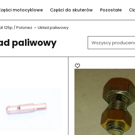
Części motocyklowe
Części do skuterów
Pozostałe
Ci
iat 125p / Polonez
Układ paliwowy
ad paliwowy