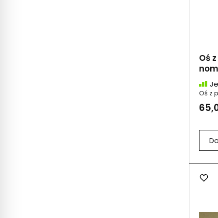
Oś z
nomi
Je
Oś z 
65,0
Do