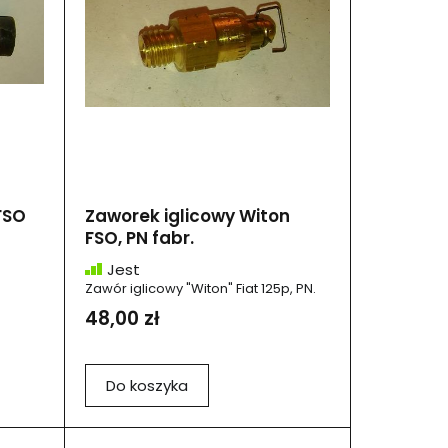
FSO
Zaworek iglicowy Witon
FSO, PN fabr.
Jest
Zawór iglicowy "Witon" Fiat 125p, PN.
48,00 zł
Do koszyka