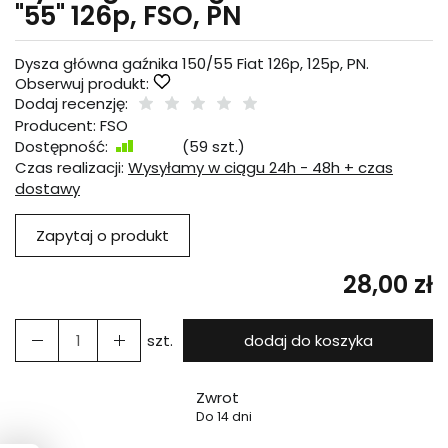
"55" 126p, FSO, PN
Dysza główna gaźnika 150/55 Fiat 126p, 125p, PN.
Obserwuj produkt:
Dodaj recenzję:
Producent:
FSO
Dostępność:
Jest
(
59
szt.)
Czas realizacji:
Wysyłamy w ciągu 24h - 48h + czas
dostawy
Zapytaj o produkt
28,00 zł
szt.
dodaj do koszyka
Zwrot
Do 14 dni