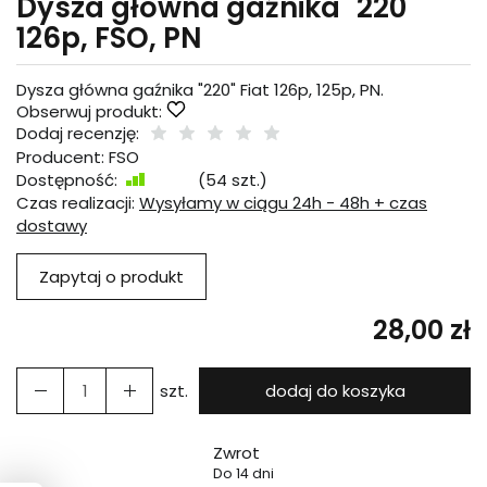
Dysza główna gaźnika "220"
126p, FSO, PN
Dysza główna gaźnika "220" Fiat 126p, 125p, PN.
Obserwuj produkt:
Dodaj recenzję:
Producent:
FSO
Dostępność:
Jest
(
54
szt.)
Czas realizacji:
Wysyłamy w ciągu 24h - 48h + czas
dostawy
Zapytaj o produkt
28,00 zł
szt.
dodaj do koszyka
Zwrot
Do 14 dni