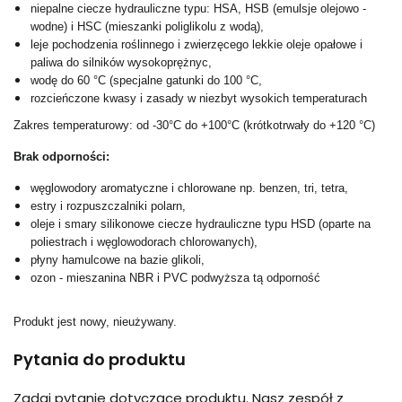
niepalne ciecze hydrauliczne typu: HSA, HSB (emulsje olejowo -
wodne) i HSC (mieszanki poliglikolu z wodą),
leje pochodzenia roślinnego i zwierzęcego lekkie oleje opałowe i
paliwa do silników wysokoprężnyc,
wodę do 60 °C (specjalne gatunki do 100 °C,
rozcieńczone kwasy i zasady w niezbyt wysokich temperaturach
Zakres temperaturowy: od -30°C do +100°C (krótkotrwały do +120 °C)
Brak odporności:
węglowodory aromatyczne i chlorowane np. benzen, tri, tetra,
estry i rozpuszczalniki polarn,
oleje i smary silikonowe ciecze hydrauliczne typu HSD (oparte na
poliestrach i węglowodorach chlorowanych),
płyny hamulcowe na bazie glikoli,
ozon - mieszanina NBR i PVC podwyższa tą odporność
Produkt jest nowy, nieużywany.
Pytania do produktu
Zadaj pytanie dotyczące produktu. Nasz zespół z