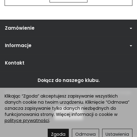
Zamówienie
Informacje
Kontakt
Dołącz do naszego klubu.
Dołącz do naszego klubu i otrzymuj ciekawe informacje,
Klikając “Zgoda” akceptujesz zapisywanie wszystkich
promocje i rabaty.
danych cookie na twoim urządzeniu. Kliknięcie “Odmowa”
oznacza zapisywanie tylko danych niezbędnych do
Dołącz
funkcjonowania strony. Więcej informacji o cookie w
polityce prywatności
.
Zgoda
Odmowa
Ustawienia
Sklep internetowy SOTESHOP AI