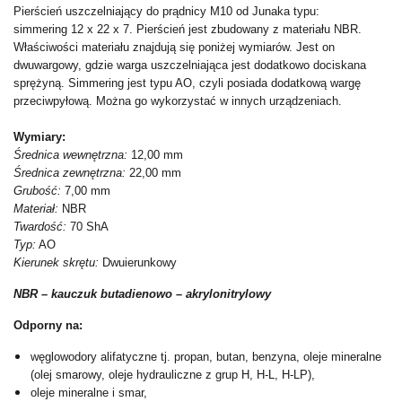
Pierścień uszczelniający do prądnicy M10 od Junaka typu:
simmering 12 x 22 x 7. Pierścień jest zbudowany z materiału NBR.
Właściwości materiału znajdują się poniżej wymiarów. Jest on
dwuwargowy, gdzie warga uszczelniająca jest dodatkowo dociskana
sprężyną. Simmering jest typu AO, czyli posiada dodatkową wargę
przeciwpyłową. Można go wykorzystać w innych urządzeniach.
Wymiary:
Średnica wewnętrzna:
12,00 mm
Średnica zewnętrzna:
22,00 mm
Grubość:
7,00 mm
Materiał:
NBR
Twardość:
70 ShA
Typ:
AO
Kierunek skrętu:
Dwuierunkowy
NBR – kauczuk butadienowo – akrylonitrylowy
Odporny na:
węglowodory alifatyczne tj. propan, butan, benzyna, oleje mineralne
(olej smarowy, oleje hydrauliczne z grup H, H-L, H-LP),
oleje mineralne i smar,