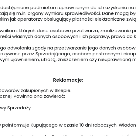
dostępnione podmiotom uprawnionym do ich uzyskania na
czają się m.in. organy wymiaru sprawiedliwości. Dane mogą b
im jak operatorzy obsługujący płatności elektroniczne z
nikom, których dane osobowe przetwarza, zrealizowanie p
reści własnych danych osobowych i ich poprawy, prawo do k
ego odwołania zgody na przetwarzanie jego danych osobow
ekazywane przez Sprzedającego, osobom postronnym i nieu
m ujawnieniem, utratą, zniszczeniem czy nieuprawnioną m
Reklamacje:
 towarów zakupionych w Sklepie.
icznej. Powinna ona zawierać:
owy Sprzedaży
ący poinformuje Kupującego w czasie 10 dni roboczych. Wia