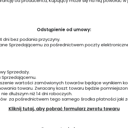
rancję od producenta, Kupujący może się na nią powołać w
Odstąpienie od umowy:
4 dni bez podania przyczyny.
zane Sprzedającemu za pośrednictwem poczty elektroniczn
wy Sprzedaży.
a Sprzedającemu.
ejszenie wartości zamówionych towarów będące wynikiem kor
nowania towaru. Zwracany koszt towaru będzie pomniejszony o 
nie dłuższym niż 14 dni roboczych.
ztów za pośrednictwem tego samego środka płatności jaki z
Kliknij tutaj, aby pobrać formularz zwrotu towaru