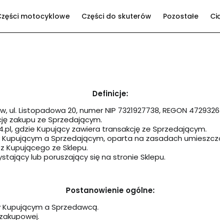
Części motocyklowe
Części do skuterów
Pozostałe
Ci
Definicje:
ków, ul. Listopadowa 20, numer NIP 7321927738, REGON 4729326
kcję zakupu ze Sprzedającym.
4.pl, gdzie Kupujący zawiera transakcję ze Sprzedającym.
Kupującym a Sprzedającym, oparta na zasadach umieszczo
z Kupującego ze Sklepu.
ystający lub poruszający się na stronie Sklepu.
Postanowienie ogólne:
zy Kupującym a Sprzedawcą.
 zakupowej.