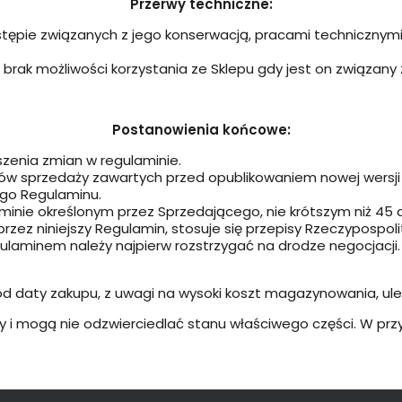
Przerwy techniczne:
ostępie związanych z jego konserwacją, pracami technicznym
brak możliwości korzystania ze Sklepu gdy jest on związany z
Postanowienia końcowe:
zenia zmian w regulaminie.
mów sprzedaży zawartych przed opublikowaniem nowej wersji
go Regulaminu.
inie określonym przez Sprzedającego, nie krótszym niż 45 dn
ez niniejszy Regulamin, stosuje się przepisy Rzeczypospolite
gulaminem należy najpierw rozstrzygać na drodze negocjacji
 od daty zakupu, z uwagi na wysoki koszt magazynowania, ul
y i mogą nie odzwierciedlać stanu właściwego części. W pr