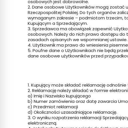
osobowych jest dobrowolne.
2. Dane osobowe Użytkowników mogą zostać u
Rzeczpospolitej Polskiej. Do tych organów zali
wymaganym zakresie – podmiotom trzecim, tak
Kupującym a Sprzedającym.
3. Sprzedawca ma obowiązek zapewnić Użytkow
osobowych. Należy do nich prawo dostępu do t
zasadach opisanych we wspomnianej ustawie.
4. Użytkownik ma prawo do wniesienia pisemn
5. Poufne dane o Użytkownikach nie będą prz
dane osobowe użytkowników przed przypadkowy
1. Kupujący może składać reklamację odnośnie
2. Reklamację należy składać w formie elektron
a) Imię i Nazwisko kupującego
b) Numer zamówienia oraz datę zawarcia Um
c) Przedmiot reklamacji
d) Okoliczności uzasadniające reklamację.
3. O wyniku rozpatrzenia reklamacji Sprzedaj
elektroniczną.