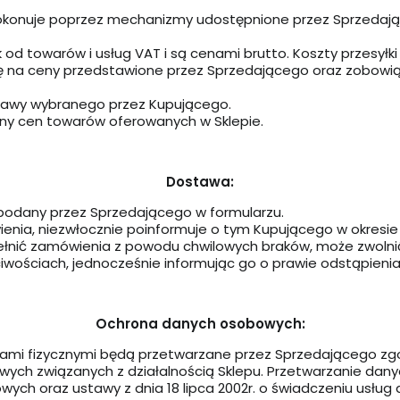
 dokonuje poprzez mechanizmy udostępnione przez Sprzedaj
 od towarów i usług VAT i są cenami brutto. Koszty przesyłk
 na ceny przedstawione przez Sprzedającego oraz zobowiązu
tawy wybranego przez Kupującego.
ny cen towarów oferowanych w Sklepie.
Dostawa:
podany przez Sprzedającego w formularzu.
ienia, niezwłocznie poinformuje o tym Kupującego w okresie 
ełnić zamówienia z powodu chwilowych braków, może zwolni
wościach, jednocześnie informując go o prawie odstąpieni
Ochrona danych osobowych:
i fizycznymi będą przetwarzane przez Sprzedającego zgodn
ch związanych z działalnością Sklepu. Przetwarzanie dany
owych oraz ustawy z dnia 18 lipca 2002r. o świadczeniu usług