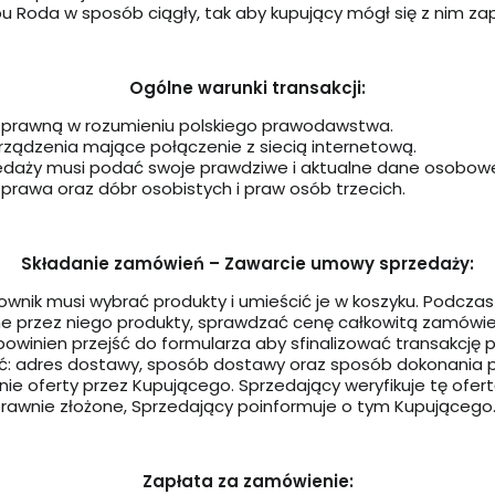
pu Roda w sposób ciągły, tak aby kupujący mógł się z nim zap
Ogólne warunki transakcji:
b prawną w rozumieniu polskiego prawodawstwa.
urządzenia mające połączenie z siecią internetową.
edaży musi podać swoje prawdziwe i aktualne dane osobo
prawa oraz dóbr osobistych i praw osób trzecich.
Składanie zamówień – Zawarcie umowy sprzedaży:
kownik musi wybrać produkty i umieścić je w koszyku. Podcz
rzez niego produkty, sprawdzać cenę całkowitą zamówieni
powinien przejść do formularza aby sfinalizować transakcj
ć: adres dostawy, sposób dostawy oraz sposób dokonania p
nie oferty przez Kupującego. Sprzedający weryfikuje tę ofe
prawnie złożone, Sprzedający poinformuje o tym Kupującego
Zapłata za zamówienie: