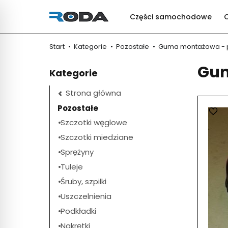
Części samochodowe
Start
Kategorie
Pozostałe
Guma montażowa - p
Gum
Kategorie
Strona główna
Pozostałe
Szczotki węglowe
Szczotki miedziane
Sprężyny
Tuleje
Śruby, szpilki
Uszczelnienia
Podkładki
Nakrętki