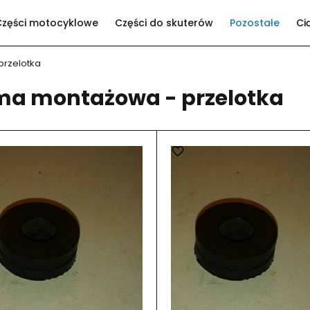
Części motocyklowe
Części do skuterów
Pozostałe
Ci
rzelotka
a montażowa - przelotka