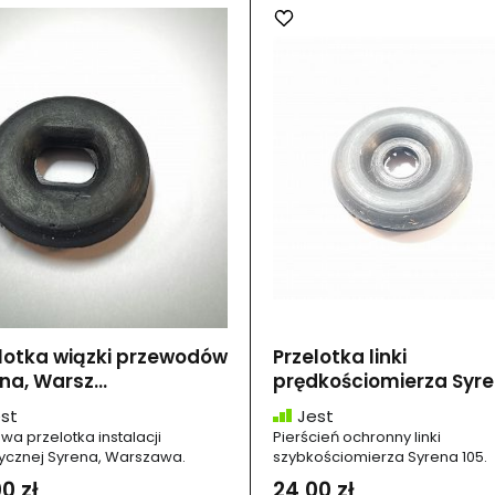
lotka wiązki przewodów
Przelotka linki
na, Warsz...
prędkościomierza Syren
st
Jest
a przelotka instalacji
Pierścień ochronny linki
rycznej Syrena, Warszawa.
szybkościomierza Syrena 105.
0 zł
24,00 zł