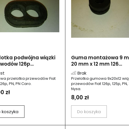
lotka podwójna wiązki
Guma montażowa 9 m
wodów 126p...
20 mm x 12 mm 126...
st
Brak
a przelotka przewodów Fiat
Przelotka gumowa 9x20x12 wią
126p, PN, PN Caro.
przewodów Fiat 126p, 125p, PN, 
Nysa.
0 zł
8,00 zł
 koszyka
Do koszyka