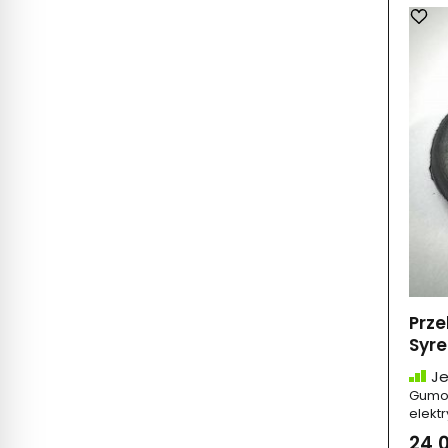
Prze
Syre
Je
Gumow
elekt
24,0