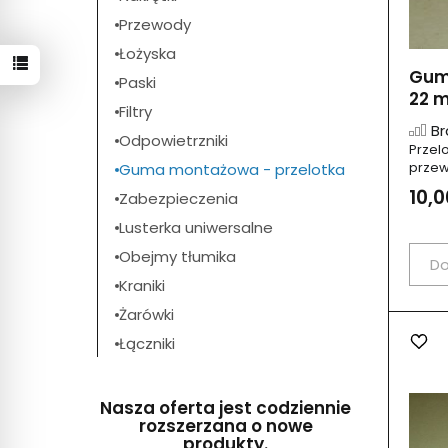
Przewody
Łożyska
Gum
Paski
22 m
Filtry
Br
Odpowietrzniki
Przel
przew
Guma montażowa - przelotka
10,0
Zabezpieczenia
Lusterka uniwersalne
Obejmy tłumika
Do
Kraniki
Żarówki
Łączniki
Nasza oferta jest codziennie
rozszerzana o nowe
produkty.