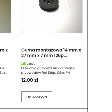
m x
Guma montażowa 14 mm x
27 mm x 7 mm 126p...
Jest
zki
Przelotka gumowa 14x27x7 wiązki
Żuk,
przewodów Fiat 126p, 125p, PN.
12,00 zł
Do koszyka