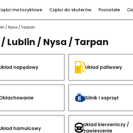
Części motocyklowe
Części do skuterów
Pozostałe
Ci
blin / Nysa / Tarpan
 / Lublin / Nysa / Tarpan
Układ napędowy
Układ paliwowy
Oblachowanie
Silnik i osprzęt
Układ kierowniczy /
Układ hamulcowy
zawieszenie