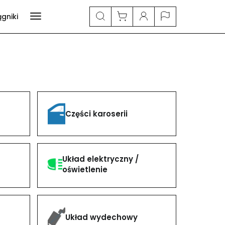
ągniki
Części karoserii
Układ elektryczny /
oświetlenie
Układ wydechowy