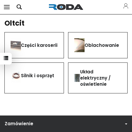
Oltcit
Części karoserii
Oblachowanie
Układ
Silnik i osprzęt
elektryczny /
oświetlenie
Zamówienie