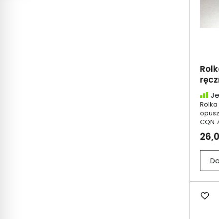
Rolk
ręcz
Je
Rolka
opuszc
CQN 7
26,0
Do