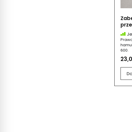
Zabe
prze
Je
Prawa
hamul
600.
23,0
Do