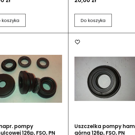
0 zł
20,00 zł
 koszyka
Do koszyka
 napr. pompy
Uszczelka pompy ham
lcowej 126p, FSO, PN
górna 126p, FSO, PN