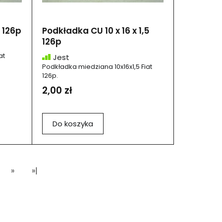
1 126p
Podkładka CU 10 x 16 x 1,5
126p
at
Jest
Podkładka miedziana 10x16x1,5 Fiat
126p.
2,00 zł
Do koszyka
»
»|