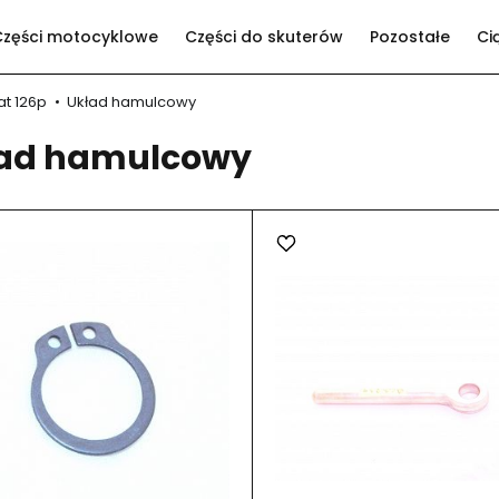
Części motocyklowe
Części do skuterów
Pozostałe
Ci
at 126p
Układ hamulcowy
ad hamulcowy