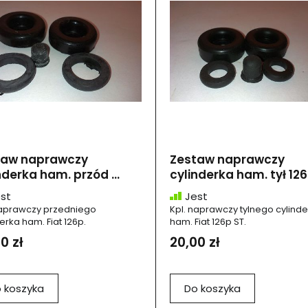
taw naprawczy
Zestaw naprawczy
nderka ham. przód ...
cylinderka ham. tył 126.
st
Jest
naprawczy przedniego
Kpl. naprawczy tylnego cylind
erka ham. Fiat 126p.
ham. Fiat 126p ST.
0 zł
20,00 zł
 koszyka
Do koszyka