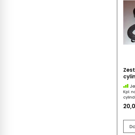
Zes
cyli
Je
Kpl. 
cylind
20,0
Do