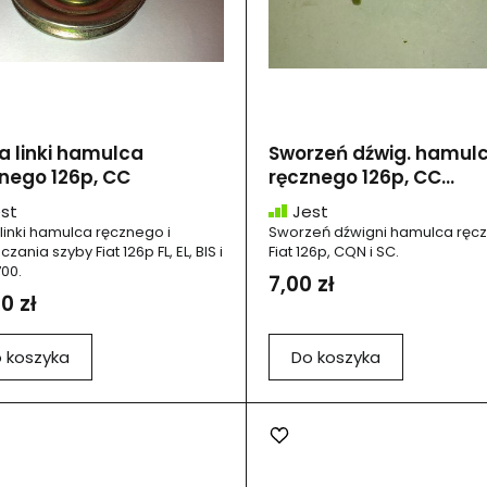
a linki hamulca
Sworzeń dźwig. hamul
nego 126p, CC
ręcznego 126p, CC...
st
Jest
 linki hamulca ręcznego i
Sworzeń dźwigni hamulca ręc
zania szyby Fiat 126p FL, EL, BIS i
Fiat 126p, CQN i SC.
00.
7,00 zł
0 zł
 koszyka
Do koszyka