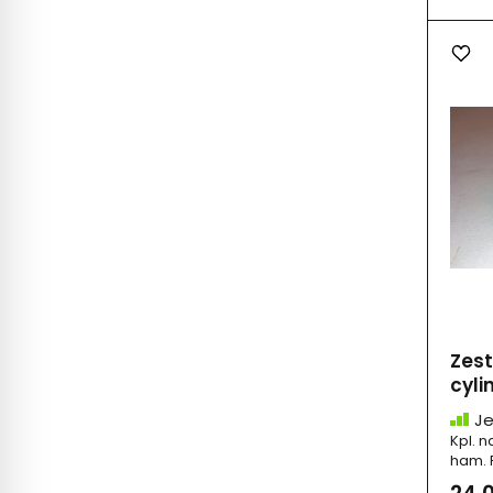
Zes
cyli
Je
Kpl. 
ham. F