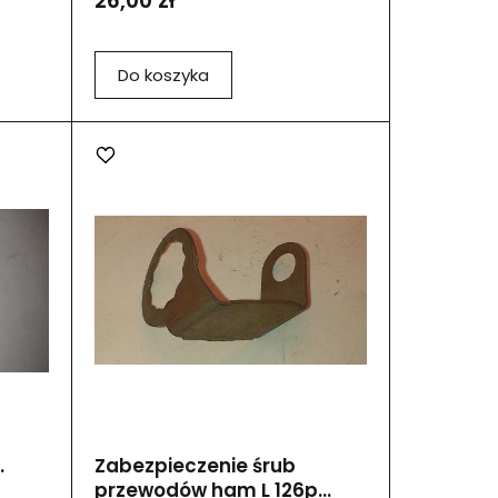
26,00 zł
Do koszyka
.
Zabezpieczenie śrub
przewodów ham L 126p...