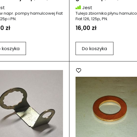
st
Jest
w napr. pompy hamulcowej Fiat
Tuleja zbiornika płynu hamul
125p i PN.
Fiat 126, 125p, PN.
0 zł
16,00 zł
 koszyka
Do koszyka