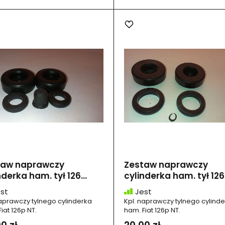
taw naprawczy
Zestaw naprawczy
nderka ham. tył 126...
cylinderka ham. tył 126.
st
Jest
naprawczy tylnego cylinderka
Kpl. naprawczy tylnego cylind
iat 126p NT.
ham. Fiat 126p NT.