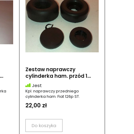
Zestaw naprawczy
..
cylinderka ham. przód 1...
Jest
erka
Kpl. naprawczy przedniego
cylinderka ham. Fiat 126p ST.
22,00 zł
Do koszyka