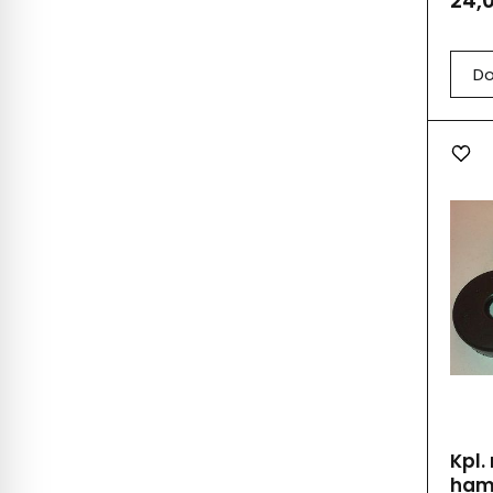
24,0
Do
Kpl.
hamu