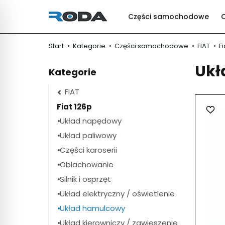
Części samochodowe
Start
Kategorie
Części samochodowe
FIAT
Fi
Ukł
Kategorie
FIAT
Fiat 126p
Układ napędowy
Układ paliwowy
Części karoserii
Oblachowanie
Silnik i osprzęt
Układ elektryczny / oświetlenie
Układ hamulcowy
Układ kierowniczy / zawieszenie