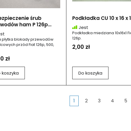
zpieczenie śrub
Podkładka CU 10 x 16 x 
wodów ham P 126p...
Jest
Podkładka miedziana 10x16x1 Fi
st
126p.
 płytka blokady przewodów
cowych przód Fiat 126p, 500,
2,00 zł
0 zł
 koszyka
Do koszyka
1
2
3
4
5