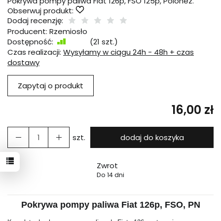
Pokrywa pompy paliwa Fiat 126p, FSO 125p, Polonez.
Obserwuj produkt:
Dodaj recenzję:
Producent:
Rzemiosło
Dostępność:
Jest
(
21
szt.)
Czas realizacji:
Wysyłamy w ciągu 24h - 48h + czas
dostawy
Zapytaj o produkt
16,00 zł
szt.
dodaj do koszyka
Zwrot
Do 14 dni
Pokrywa pompy paliwa Fiat 126p, FSO, PN